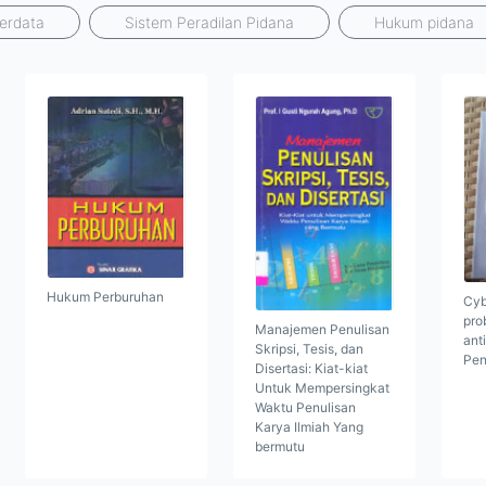
erdata
Sistem Peradilan Pidana
Hukum pidana
Hukum Perburuhan
Cyb
pro
Manajemen Penulisan
ant
Skripsi, Tesis, dan
Pen
Disertasi: Kiat-kiat
Untuk Mempersingkat
Waktu Penulisan
Karya Ilmiah Yang
bermutu