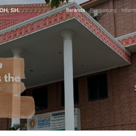
OH, SH.
Beranda
Pengunjung
Inform