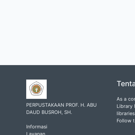
Tent
As a co
PERPUSTAKAAN PROF. H. ABU
Library
DAUD BUSROH, SH.
librarie
Follow 
Informasi
Layanan