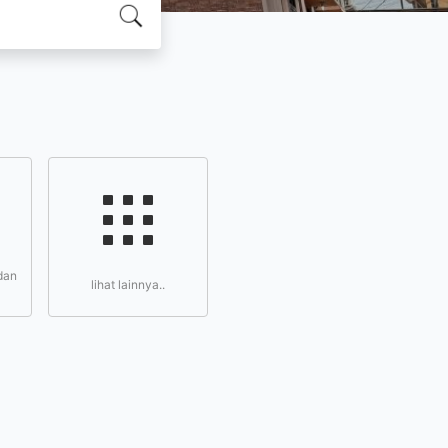
dan
lihat lainnya..