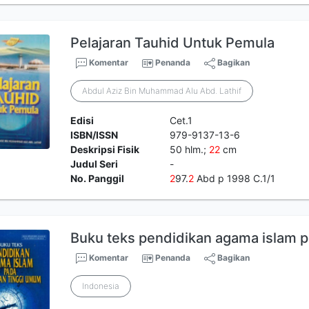
Pelajaran Tauhid Untuk Pemula
Komentar
Penanda
Bagikan
Abdul Aziz Bin Muhammad Alu Abd. Lathif
Edisi
Cet.1
ISBN/ISSN
979-9137-13-6
Deskripsi Fisik
50 hlm.;
2
2
cm
Judul Seri
-
No. Panggil
2
97.
2
Abd p 1998 C.1/1
Buku teks pendidikan agama islam p
Komentar
Penanda
Bagikan
Indonesia