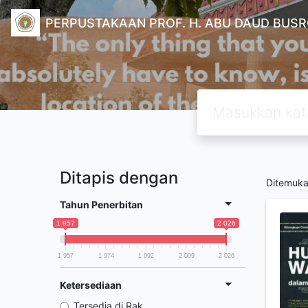
PERPUSTAKAAN PROF. H. ABU DAUD BUSR
Ditapis dengan
Ditemuk
Tahun Penerbitan
1 957
2 026
1 957
1 974
1 992
2 009
2 026
Ketersediaan
Tersedia di Rak