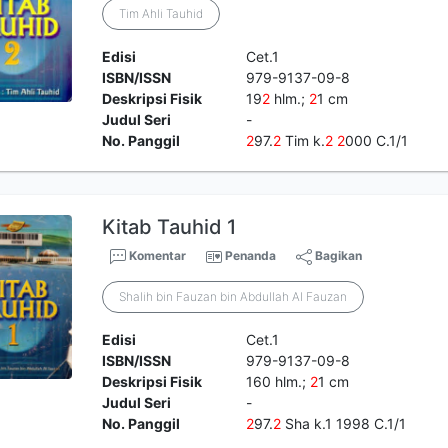
Tim Ahli Tauhid
Edisi
Cet.1
ISBN/ISSN
979-9137-09-8
Deskripsi Fisik
19
2
hlm.;
2
1 cm
Judul Seri
-
No. Panggil
2
97.
2
Tim k.
2
2
000 C.1/1
Kitab Tauhid 1
Komentar
Penanda
Bagikan
Shalih bin Fauzan bin Abdullah Al Fauzan
Edisi
Cet.1
ISBN/ISSN
979-9137-09-8
Deskripsi Fisik
160 hlm.;
2
1 cm
Judul Seri
-
No. Panggil
2
97.
2
Sha k.1 1998 C.1/1