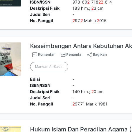
ISBN/ISSN
978-60
2
-718
2
2
-6-4
Deskripsi Fisik
183 hlm.;
2
3 cm
Judul Seri
-
No. Panggil
2
97.
2
Muh h
2
015
Keseimbangan Antara Kebutuhan Aka
Komentar
Penanda
Bagikan
Marwan Al-Kadiri
Edisi
-
ISBN/ISSN
-
Deskripsi Fisik
140 hlm.;
2
0 cm
Judul Seri
-
No. Panggil
2
97.71 Mar k 1981
Hukum Islam Dan Peradilan Agama (