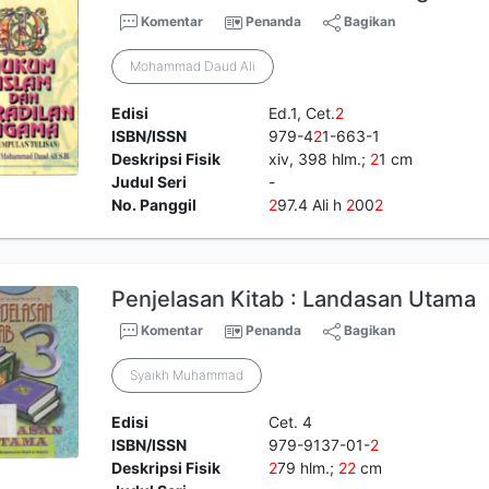
Komentar
Penanda
Bagikan
Mohammad Daud Ali
Edisi
Ed.1, Cet.
2
ISBN/ISSN
979-4
2
1-663-1
Deskripsi Fisik
xiv, 398 hlm.;
2
1 cm
Judul Seri
-
No. Panggil
2
97.4 Ali h
2
00
2
Penjelasan Kitab : Landasan Utama
Komentar
Penanda
Bagikan
Syaikh Muhammad
Edisi
Cet. 4
ISBN/ISSN
979-9137-01-
2
Deskripsi Fisik
2
79 hlm.;
2
2
cm