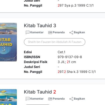
Judul Seri
-
No. Panggil
2
97 Sya p.3 1999 C.1/1
Kitab Tauhid 3
Komentar
Penanda
Bagikan
Shalih bin Fauzan bin Abdullah Al Fauzan
Edisi
Cet.1
ISBN/ISSN
979-9137-09-8
Deskripsi Fisik
3 Jil.;
2
1 cm
Judul Seri
-
No. Panggil
2
97.
2
Sha k.3 1999 C.1/1
Kitab Tauhid
2
Komentar
Penanda
Bagikan