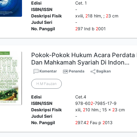
Edisi
Cet. 1
ISBN/ISSN
-
Deskripsi Fisik
xviii,
2
18 hlm, ;
2
3 cm
Judul Seri
-
No. Panggil
2
97 Ind b
2
001
Pokok-Pokok Hukum Acara Perdata 
Dan Mahkamah Syariah Di Indon…
Komentar
Penanda
Bagikan
H.M Fauzan
Edisi
Cet.4
ISBN/ISSN
978-60
2
-7985-17-9
Deskripsi Fisik
xiii,
2
10 hlm.; 15 x
2
3 cm
Judul Seri
-
No. Panggil
2
97.4
2
Fau p
2
013