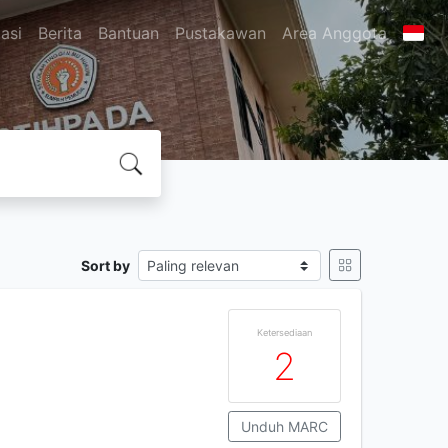
asi
Berita
Bantuan
Pustakawan
Area Anggota
Sort by
Ketersediaan
2
Unduh MARC